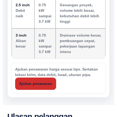
2.5 inch
0.75
Genangan proyek,
Debit
kW
volume lebih besar,
naik
sampai
kebutuhan debit lebih
3.7 kW
tinggi
3 inch
0.75
Drainase volume besar,
Aliran
kW
pembuangan cepat,
besar
sampai
pekerjaan lapangan
3.7 kW
intens
Ajukan penawaran harga sesuai tipe. Sertakan
lokasi kirim, data debit, head, ukuran pipa.
Ajukan penawaran
Ulasan pelanggan