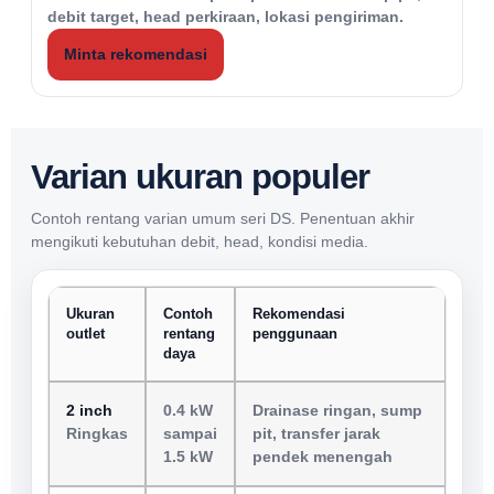
debit target, head perkiraan, lokasi pengiriman.
Minta rekomendasi
Varian ukuran populer
Contoh rentang varian umum seri DS. Penentuan akhir
mengikuti kebutuhan debit, head, kondisi media.
Ukuran
Contoh
Rekomendasi
outlet
rentang
penggunaan
daya
2 inch
0.4 kW
Drainase ringan, sump
Ringkas
sampai
pit, transfer jarak
1.5 kW
pendek menengah