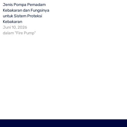
Jenis Pompa Pemadam
Kebakaran dan Fungsinya
untuk Sistem Proteksi
Kebakaran
Juni 10, 2026
dalam "Fire Pump"
Distributor Pompa Hydrant untuk Gedung dan Industri
Dalla Teknik membantu konsultasi, pemilihan, pengadaan, instalasi,
dan perawatan pompa hydrant untuk gedung, pabrik, gudang, serta
fasilitas industri.
Jockey Pump Hydrant: Fungsi, Cara Kerja, dan Cara
Memilih
Panduan memahami fungsi jockey pump pada sistem hydrant, cara
kerjanya, pengaturan tekanan, dan hal penting saat memilih unit.