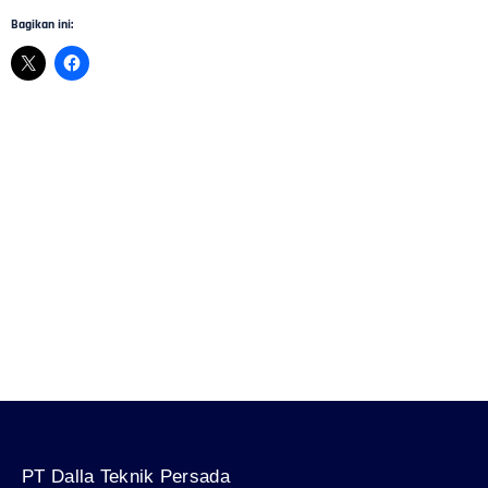
Bagikan ini:
Distributor Pompa Hydrant untuk Gedung dan Industri
Dalla Teknik membantu konsultasi, pemilihan, pengadaan, instalasi,
dan perawatan pompa hydrant untuk gedung, pabrik, gudang, serta
fasilitas industri.
Jockey Pump Hydrant: Fungsi, Cara Kerja, dan Cara
Memilih
Panduan memahami fungsi jockey pump pada sistem hydrant, cara
kerjanya, pengaturan tekanan, dan hal penting saat memilih unit.
PT Dalla Teknik Persada