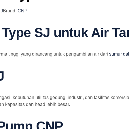
SJ
Brand:
CNP
ype SJ untuk Air Tan
rma tinggi yang dirancang untuk pengambilan air dari
sumur da
J
irigasi, kebutuhan utilitas gedung, industri, dan fasilitas kome
n kapasitas dan head lebih besar.
 Pump CNP