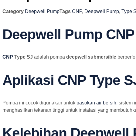
Category
Deepwell Pump
Tags
CNP
,
Deepwell Pump
,
Type 
Deepwell Pump CNP T
CNP
Type SJ
adalah pompa
deepwell submersible
berperfo
Aplikasi CNP Type S
Pompa ini cocok digunakan untuk
pasokan air bersih
, sistem 
menghasilkan tekanan tinggi untuk instalasi yang membutuhka
Kelebihan Deepwell