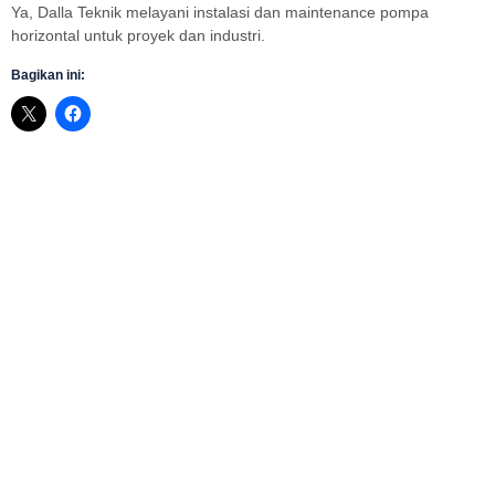
Ya, Dalla Teknik melayani instalasi dan maintenance pompa
horizontal untuk proyek dan industri.
Bagikan ini:
Booster Pump Installation, Tahapan
Pemasangan yang Benar dan Aman
Booster pump installation perlu memperhatikan kapasitas pompa,
jalur pipa, valve, panel kontrol, dan akses perawatan. Pelajari
tahapan pemasangan pompa booster...
Booster Pump Diagram, Komponen Sistem
Pompa Booster yang Perlu Dipahami
Booster pump diagram membantu memahami posisi pompa,