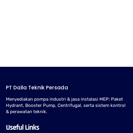
Pelajari fungsi jockey pump dalam sistem fire hydrant, cara kerja
pressure switch, hubungan dengan fire pump utama, setting
tekanan, risiko...
Jenis Pompa Pemadam Kebakaran dan Fungsinya
untuk Sistem Proteksi Kebakaran
Kenali jenis pompa pemadam kebakaran seperti electric fire pump,
diesel fire pump, dan jockey pump untuk sistem proteksi hydrant
gedung...
PT Dalla Teknik Persada
Menyediakan pompa industri & jasa instalasi MEP: Paket
Hydrant, Booster Pump, Centrifugal, serta sistem kontrol
& perawatan teknik.
Useful Links