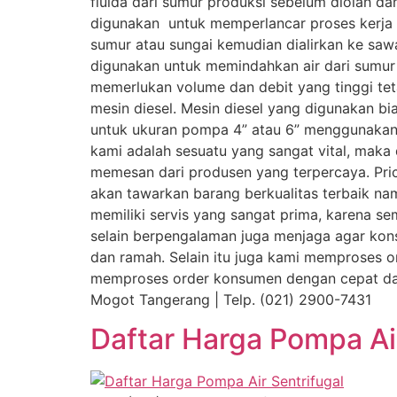
fluida dari sumur produksi sebelum diolah da
digunakan untuk memperlancar proses kerja 
sumur atau sungai kemudian dialirkan ke saw
digunakan untuk memindahkan air dari sumur
memerlukan volume dan debit yang tinggi t
mesin diesel. Mesin diesel yang digunakan b
untuk ukuran pompa 4” atau 6” menggunakan m
kami adalah sesuatu yang sangat vital, maka 
memesan dari produsen yang terpercaya. Pric
akan tawarkan barang berkualitas terbaik na
memiliki servis yang sangat prima, karena s
selain berpengalaman juga menjaga agar ko
dan ramah. Selain itu juga kami memproses o
memproses order konsumen dengan cepat dan 
Mogot Tangerang | Telp. (021) 2900-7431
Daftar Harga Pompa Air