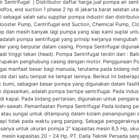
Sentrifugal | Distributor daftar harga jual pompa air sentr
ndfos, end suction 1 phase 2 hp di jakarta barat selatan ut
sebagai salah satu supplier pompa industri dan distributo
 Booster Pump, Centrifugal end Suction, Chemical Pump, C
p dan masih banyak lagi pumpa yang siap kami suplai untu
adalah pompa sentrifugal yang prinsip kerjanya mengubah e
peller yang berputar dalam casing. Pompa Sentrifugal dig
 tinggi tekan (head). Pompa Sentrifugal terdiri dari : Bal
 merupakan penghubung casing dengan motor. Penggunaan Po
ai manfaat besar bagi manusia, terutama pada bidang ind
da dari satu tempat ke tempat lainnya. Berikut ini beber
yak bumi, sebagian besar pompa yang digunakan dalam fasili
n dipasarkan, adalah pompa bertipe sentrifugal. Pada indu
di kapal. Pada bidang pertanian, digunakan untuk pengair
ah-sawah. Pemanfaatan Pompa Sentrifugal Pada bidang per
 atau sungai untuk ditampung dalam kolam penampungan a
etapi tidak pada waktu yang panjang. Sebagai penggerakn
iasanya untuk ukuran pompa 2” kapasitas mesin 8,5 Hp, uk
esin kapasitas 20 – 24 Hp. PT. Dalla Teknik Persada sang