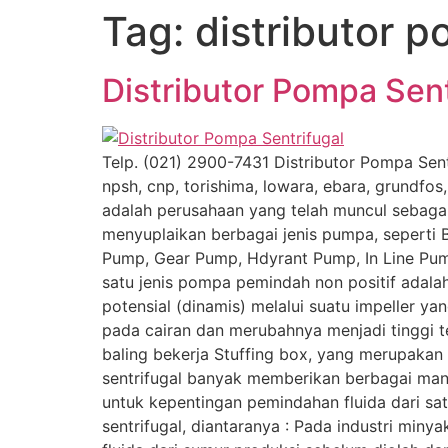
Tag:
distributor 
Lewati
ke
konten
Distributor Pompa Sent
Telp. (021) 2900-7431 Distributor Pompa Sentr
npsh, cnp, torishima, lowara, ebara, grundfos
adalah perusahaan yang telah muncul sebagai 
menyuplaikan berbagai jenis pumpa, seperti
Pump, Gear Pump, Hdyrant Pump, In Line Pump
satu jenis pompa pemindah non positif adalah
potensial (dinamis) melalui suatu impeller 
pada cairan dan merubahnya menjadi tinggi tek
baling bekerja Stuffing box, yang merupaka
sentrifugal banyak memberikan berbagai man
untuk kepentingan pemindahan fluida dari sa
sentrifugal, diantaranya : Pada industri min