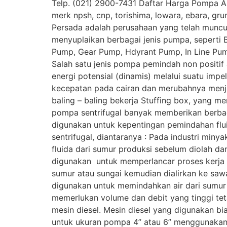
Telp. (021) 2900-7431 Daftar Harga Pompa Air 
merk npsh, cnp, torishima, lowara, ebara, gru
Persada adalah perusahaan yang telah muncul 
menyuplaikan berbagai jenis pumpa, seperti
Pump, Gear Pump, Hdyrant Pump, In Line Pum
Salah satu jenis pompa pemindah non positif 
energi potensial (dinamis) melalui suatu im
kecepatan pada cairan dan merubahnya menjadi
baling – baling bekerja Stuffing box, yang
pompa sentrifugal banyak memberikan berbag
digunakan untuk kepentingan pemindahan flui
sentrifugal, diantaranya : Pada industri min
fluida dari sumur produksi sebelum diolah da
digunakan untuk memperlancar proses kerja 
sumur atau sungai kemudian dialirkan ke saw
digunakan untuk memindahkan air dari sumur
memerlukan volume dan debit yang tinggi t
mesin diesel. Mesin diesel yang digunakan b
untuk ukuran pompa 4” atau 6” menggunakan m