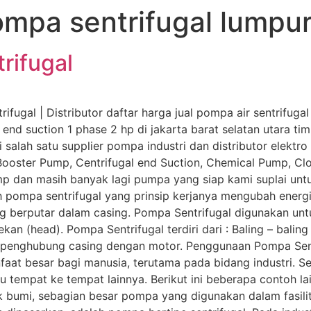
pompa sentrifugal lumpu
rifugal
ifugal | Distributor daftar harga jual pompa air sentrifuga
, end suction 1 phase 2 hp di jakarta barat selatan utara t
salah satu supplier pompa industri dan distributor elektro
 Booster Pump, Centrifugal end Suction, Chemical Pump, C
 dan masih banyak lagi pumpa yang siap kami suplai untuk
 pompa sentrifugal yang prinsip kerjanya mengubah energi 
yang berputar dalam casing. Pompa Sentrifugal digunakan
an (head). Pompa Sentrifugal terdiri dari : Baling – baling
n penghubung casing dengan motor. Penggunaan Pompa Sen
faat besar bagi manusia, terutama pada bidang industri. 
tu tempat ke tempat lainnya. Berikut ini beberapa contoh 
yak bumi, sebagian besar pompa yang digunakan dalam fasili