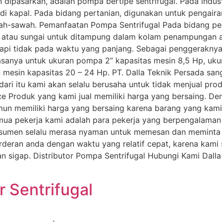
n dipasarkan, adalah pompa bertipe sentrifugal. Pada indu
di kapal. Pada bidang pertanian, digunakan untuk pengair
ah-sawah. Pemanfaatan Pompa Sentrifugal Pada bidang per
 atau sungai untuk ditampung dalam kolam penampungan a
etapi tidak pada waktu yang panjang. Sebagai penggerakn
iasanya untuk ukuran pompa 2” kapasitas mesin 8,5 Hp, uk
esin kapasitas 20 – 24 Hp. PT. Dalla Teknik Persada sang
dari itu kami akan selalu berusaha untuk tidak menjual pr
e Produk yang kami jual memiliki harga yang bersaing. Den
mun memiliki harga yang bersaing karena barang yang kami 
emua pekerja kami adalah para pekerja yang berpengalaman
nsumen selalu merasa nyaman untuk memesan dan meminta
rderan anda dengan waktu yang relatif cepat, karena kami 
sigap. Distributor Pompa Sentrifugal Hubungi Kami Dall
 Sentrifugal