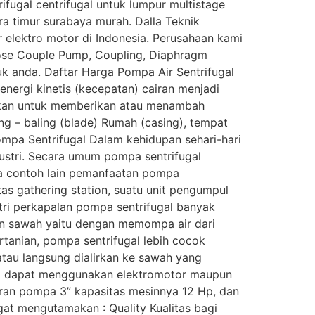
ifugal centrifugal untuk lumpur multistage
ara timur surabaya murah. Dalla Teknik
r elektro motor di Indonesia. Perusahaan kami
lose Couple Pump, Coupling, Diaphragm
k anda. Daftar Harga Pompa Air Sentrifugal
nergi kinetis (kecepatan) cairan menjadi
unakan untuk memberikan atau menambah
ing – baling (blade) Rumah (casing), tempat
mpa Sentrifugal Dalam kehidupan sehari-hari
ustri. Secara umum pompa sentrifugal
apa contoh lain pemanfaatan pompa
tas gathering station, suatu unit pengumpul
stri perkapalan pompa sentrifugal banyak
an sawah yaitu dengan memompa air dari
tanian, pompa sentrifugal lebih cocok
tau langsung dialirkan ke sawah yang
ya dapat menggunakan elektromotor maupun
uran pompa 3” kapasitas mesinnya 12 Hp, dan
at mengutamakan : Quality Kualitas bagi