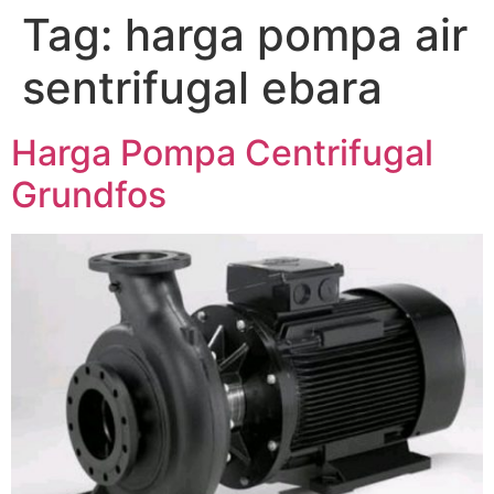
Tag:
harga pompa air
Lewati
ke
sentrifugal ebara
konten
Harga Pompa Centrifugal
Grundfos