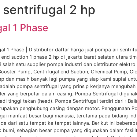
sentrifugal 2 hp
al 1 Phase
 1 Phase | Distributor daftar harga jual pompa air sentrif
, end suction 1 phase 2 hp di jakarta barat selatan utara t
salah satu supplier pompa industri dan distributor elektro
 Booster Pump, Centrifugal end Suction, Chemical Pump, C
p dan masih banyak lagi pumpa yang siap kami suplai unt
adalah pompa sentrifugal yang prinsip kerjanya mengubah e
peller yang berputar dalam casing. Pompa Sentrifugal dig
 tinggi tekan (head). Pompa Sentrifugal terdiri dari : Bal
 merupakan penghubung casing dengan motor. Penggunaan Po
ai manfaat besar bagi manusia, terutama pada bidang ind
da dari satu tempat ke tempat lainnya. Berikut ini beber
yak bumi, sebagian besar pompa yang digunakan dalam fasili