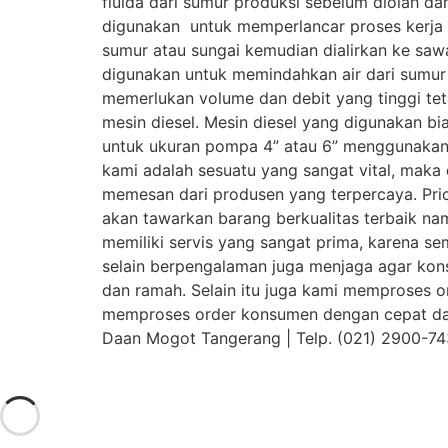
fluida dari sumur produksi sebelum diolah da
digunakan untuk memperlancar proses kerja 
sumur atau sungai kemudian dialirkan ke saw
digunakan untuk memindahkan air dari sumur
memerlukan volume dan debit yang tinggi t
mesin diesel. Mesin diesel yang digunakan b
untuk ukuran pompa 4” atau 6” menggunakan m
kami adalah sesuatu yang sangat vital, maka 
memesan dari produsen yang terpercaya. Pric
akan tawarkan barang berkualitas terbaik na
memiliki servis yang sangat prima, karena s
selain berpengalaman juga menjaga agar ko
dan ramah. Selain itu juga kami memproses o
memproses order konsumen dengan cepat dan
Daan Mogot Tangerang | Telp. (021) 2900-74