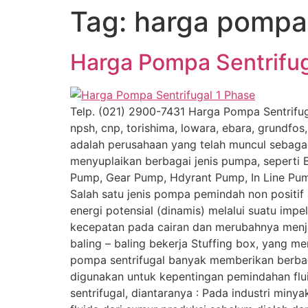
Tag:
harga pompa 
Lewati
ke
konten
Harga Pompa Sentrifug
Telp. (021) 2900-7431 Harga Pompa Sentrifugal
npsh, cnp, torishima, lowara, ebara, grundfos
adalah perusahaan yang telah muncul sebagai 
menyuplaikan berbagai jenis pumpa, seperti
Pump, Gear Pump, Hdyrant Pump, In Line Pum
Salah satu jenis pompa pemindah non positif 
energi potensial (dinamis) melalui suatu im
kecepatan pada cairan dan merubahnya menjadi
baling – baling bekerja Stuffing box, yang
pompa sentrifugal banyak memberikan berbag
digunakan untuk kepentingan pemindahan flui
sentrifugal, diantaranya : Pada industri min