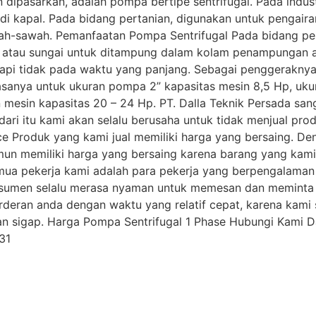
n dipasarkan, adalah pompa bertipe sentrifugal. Pada indu
di kapal. Pada bidang pertanian, digunakan untuk pengair
ah-sawah. Pemanfaatan Pompa Sentrifugal Pada bidang per
 atau sungai untuk ditampung dalam kolam penampungan a
etapi tidak pada waktu yang panjang. Sebagai penggerakn
iasanya untuk ukuran pompa 2” kapasitas mesin 8,5 Hp, uk
esin kapasitas 20 – 24 Hp. PT. Dalla Teknik Persada sang
dari itu kami akan selalu berusaha untuk tidak menjual pr
e Produk yang kami jual memiliki harga yang bersaing. Den
mun memiliki harga yang bersaing karena barang yang kami 
emua pekerja kami adalah para pekerja yang berpengalaman
nsumen selalu merasa nyaman untuk memesan dan meminta
rderan anda dengan waktu yang relatif cepat, karena kami 
 sigap. Harga Pompa Sentrifugal 1 Phase Hubungi Kami Da
31