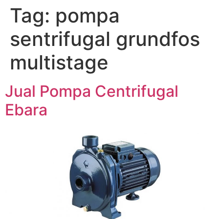
Tag:
pompa
Lewati
ke
sentrifugal grundfos
konten
multistage
Jual Pompa Centrifugal
Ebara