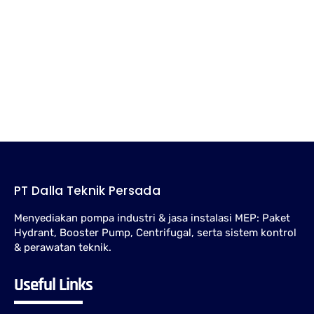
Dalla Teknik membantu konsultasi, pemilihan, pengadaan, instalasi,
dan perawatan pompa hydrant untuk gedung, pabrik, gudang, serta
fasilitas industri.
Jockey Pump Hydrant: Fungsi, Cara Kerja, dan Cara
Memilih
Panduan memahami fungsi jockey pump pada sistem hydrant, cara
kerjanya, pengaturan tekanan, dan hal penting saat memilih unit.
PT Dalla Teknik Persada
Menyediakan pompa industri & jasa instalasi MEP: Paket
Hydrant, Booster Pump, Centrifugal, serta sistem kontrol
& perawatan teknik.
Useful Links