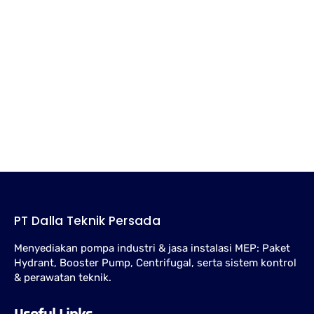
Distributor Pompa Hydrant untuk Gedung dan Industri
Dalla Teknik membantu konsultasi, pemilihan, pengadaan, instalasi,
dan perawatan pompa hydrant untuk gedung, pabrik, gudang, serta
fasilitas industri.
Jockey Pump Hydrant: Fungsi, Cara Kerja, dan Cara
Memilih
Panduan memahami fungsi jockey pump pada sistem hydrant, cara
kerjanya, pengaturan tekanan, dan hal penting saat memilih unit.
PT Dalla Teknik Persada
Menyediakan pompa industri & jasa instalasi MEP: Paket
Hydrant, Booster Pump, Centrifugal, serta sistem kontrol
& perawatan teknik.