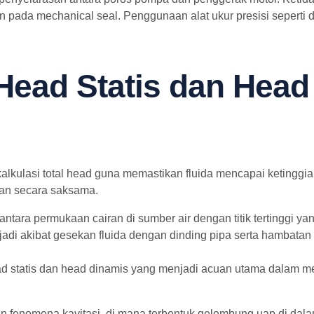
pada mechanical seal. Penggunaan alat ukur presisi seperti d
ead Statis dan Head
ulasi total head guna memastikan fluida mencapai ketinggian a
kan secara saksama.
tara permukaan cairan di sumber air dengan titik tertinggi yang
di akibat gesekan fluida dengan dinding pipa serta hambatan 
d statis dan head dinamis yang menjadi acuan utama dalam memi
n fenomena kavitasi, di mana terbentuk gelembung uap di dala