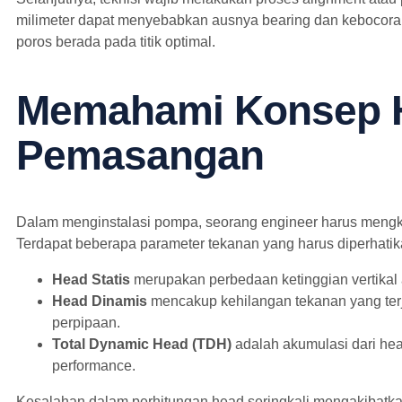
milimeter dapat menyebabkan ausnya bearing dan kebocoran 
poros berada pada titik optimal.
Memahami Konsep H
Pemasangan
Dalam menginstalasi pompa, seorang engineer harus mengkalk
Terdapat beberapa parameter tekanan yang harus diperhati
Head Statis
merupakan perbedaan ketinggian vertikal an
Head Dinamis
mencakup kehilangan tekanan yang terja
perpipaan.
Total Dynamic Head (TDH)
adalah akumulasi dari hea
performance.
Kesalahan dalam perhitungan head seringkali mengakibatka