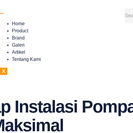
Home
Product
Brand
Galeri
Artikel
Tentang Kami
X
 Instalasi Pompa
Maksimal