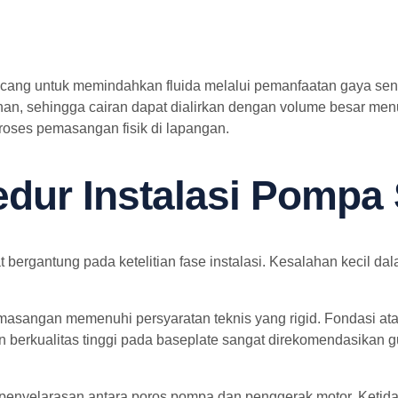
ang untuk memindahkan fluida melalui pemanfaatan gaya sentrif
ekanan, sehingga cairan dapat dialirkan dengan volume besar 
oses pemasangan fisik di lapangan.
dur Instalasi Pompa 
ergantung pada ketelitian fase instalasi. Kesalahan kecil da
masangan memenuhi persyaratan teknis yang rigid. Fondasi at
berkualitas tinggi pada baseplate sangat direkomendasikan g
u penyelarasan antara poros pompa dan penggerak motor. Keti