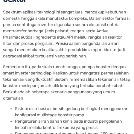
Spektrum aplikasi teknologi ini sangat luas, mencakup kebutuhan
domestik hingga skala manufaktur kompleks. Dalam sektor farmasi,
pompa sentrifugal inverter digunakan secara ekstensif untuk
mentransfer berbagai jenis pelarut, reagen, serta Active
Pharmaceutical Ingredients atau API melalui rangkaian reaktor,
filter, dan proses pengisian. Presisi dalam pengendalian aliran
sangat menentukan kualitas akhir produk kimia agar tidak terjadi
degradasi akibat turbulensi yang berlebihan.
Sementara itu, pada skala rumah tangga, pompa booster dengan
smart inverter sering diaplikasikan untuk mengatasi permasalahan
tekanan air yang fluktuatif. Sistem ini memastikan tekanan air tetap
konstan meskipun jumlah titik kran yang terbuka berubah-ubah.
Berikut adalah beberapa skenario penggunaan yang umum
ditemukan
Sistem distribusi air bersih gedung bertingkat menggunakan
konfigurasi multistage booster pump.
Pengaturan aliran bahan kimia pada industri pengolahan
limbah melalui kontrol frekuensi yang presisi.
Penggunaan pengontrol pompa fase tunggal 230 volt untuk