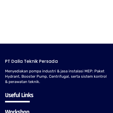
dan perawatan pompa hydrant untuk gedung, pabrik, gudang, serta
fasilitas industri.
Jockey Pump Hydrant: Fungsi, Cara Kerja, dan Cara
Memilih
Panduan memahami fungsi jockey pump pada sistem hydrant, cara
kerjanya, pengaturan tekanan, dan hal penting saat memilih unit.
PT Dalla Teknik Persada
Menyediakan pompa industri & jasa instalasi MEP: Paket
Hydrant, Booster Pump, Centrifugal, serta sistem kontrol
& perawatan teknik.
Useful Links
Workshop